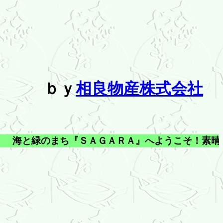
ｂｙ
相良物産株式会社
海と緑のまち『ＳＡＧＡＲＡ』へようこそ！素晴ら