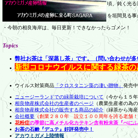
頃、鈍く光る
を垣間見る事
・今朝の相良海岸は、毎日更新！できなかったらゴメン！
Topics
弊社お茶は「深蒸し茶」です。（問い合わせが多
新型コロナウイルスに関する緑茶の
ウイルス対策商品
「クロスタニン藻の凄い贈物」
発売
ニュージーランドでの緑茶栽培について
（今から１５年
相良物産株式会社の生産者のページ
（農業生産者の為の
相良物産株式会社の販売する商品の紹介
（緑茶から海産
会社概要
（創業２８０年 設立１００周年を誇る老舗！
花粉症
の季節に高メチル化カテキン含有粉末茶『べにふ
お茶の石鹸『デュテ』好評発売中！
アカウミガメ上陸情報