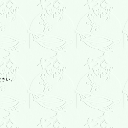
ください。
』