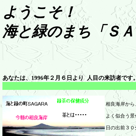
ようこそ！
海と緑のまち「ＳＡ
あなたは、1996年２月６日より
人目の来訪者です
相良海岸から
よく似合う景
日の出前３０