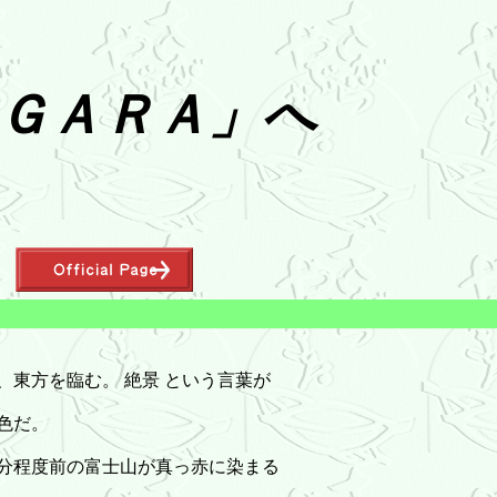
ＧＡＲＡ」へ
。
、東方を臨む。 絶景 という言葉が
色だ。
分程度前の富士山が真っ赤に染まる