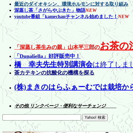
最近のダイオキシン、環境ホルモンに対する取り組み
深蒸し茶「さがらやぶきた」物語
NEW
youtube番組「kamechanチャンネル始めました！
NEW
お茶の
「深蒸し茶生みの親」山本平三郎の
「Dunaliella」好評販売中！
橋 幸夫先生特別講演会
は終了しま
茶カテキンの抗酸化の機構を探る
(株)まきのはらふぁーむでは栽培
その他 リンクページ・便利なサーチェンジ